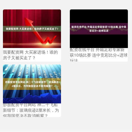
配资在线平台 外籍足彩专家斩
我要配资网 大买家进场！谁的
获10场比赛 连中竞彩比分+进球
房子又被买走了？
玩法
炒股配资平台网站 神二十飞船
新细节：玻璃痕迹2厘米长，为
何我国坚决不取消舷窗？