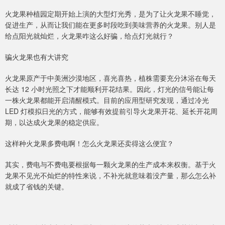
火龙果种植园定期开始上演的大型灯光秀，是为了让火龙果不睡觉，
促进生产，从而让我们能在更多时段吃到美味营养的火龙果。别人是
给点阳光就灿烂，火龙果咋这么好骗，给点灯光就行？
骗火龙果也有大讲究
火龙果原产于中美洲沙漠地区，喜光喜热，植株需要充分沐浴在每天
长达 12 小时光照之下才能顺利开花结果。因此，灯光的信号能让每
一株火龙果都能开启清醒模式。目前的应用型研究发现，通过冷光
LED 灯模拟日光的方式，能够有效提前引导火龙果开花、延长开花周
期，以达成火龙果的稳定供应。
这样种火龙果多费电啊！怎么火龙果还卖得这么便宜？
其实，费电与不费电要根据每一颗火龙果的生产成本来权衡。基于火
龙果不见光不灿烂的特性来说，不补光就意味着没产量，那么怎么补
就成了省钱的关键。