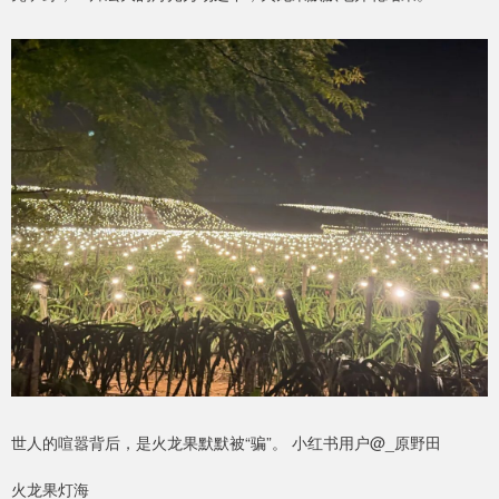
世人的喧嚣背后，是火龙果默默被“骗”。 小红书用户@_原野田
火龙果灯海