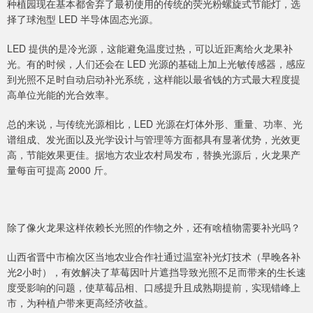
种植园现在基本都舍弃了最初使用的传统的荧光粉螺旋式节能灯，选
择了球泡型 LED 半导体固态光源。
LED 提供的是冷光源，这能避免温度过热，可以近距离给火龙果补
光。有的时候，人们还会在 LED 光源的基础上加上光敏传感器，感应
到光照不足时自动启动补光系统，这样能以最省钱的方式最大程度提
高单位光能的光合效率。
总的来说，与传统光源相比，LED 光源在灯体外形、重量、功率、光
谱组成、发光面以及光学设计与管理等方面都具有显著优势，光效更
高，节能效果更佳。据地方农业农村局发布，替换光源后，火龙果产
量每亩可提高 2000 斤。
除了像火龙果这样依赖长光照的作物之外，还有啥植物需要补光吗？
山西省晋中市榆次区当地农业合作社通过温室补光灯技术（早晚各补
光2小时），有效解决了草莓因叶片遮挡导致光照不足而带来的生长速
度受影响的问题，使草莓品相、口感提升且成熟期提前，实现错峰上
市，为种植户带来更高经济收益。