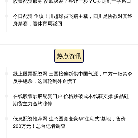
股票配资服务 彻底决裂？各让一步？C罗走到十字路口
今日配资 争议！川超球员飞踹主裁，四川足协欲对其终
身禁赛，遭体育局驳回
热点资讯
线上股票配资网 三国接连断供中国气源，中方一纸禁令
反手绝杀，这回轮到外企慌了
在线股票炒股配资门户 价格跌破成本线获支撑 多晶硅
期货主力合约涨停
低息配资推荐网 生态园竟变豪华“住宅式”墓地，售价
200万元！总台记者调查