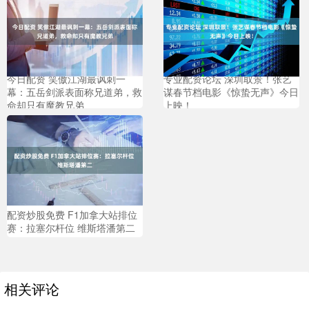
今日配资 笑傲江湖最讽刺一
专业配资论坛 深圳取景！张艺
幕：五岳剑派表面称兄道弟，救
谋春节档电影《惊蛰无声》今日
命却只有魔教兄弟
上映！
配资炒股免费 F1加拿大站排位
赛：拉塞尔杆位 维斯塔潘第二
相关评论