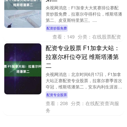
央视网消息：F1加拿大大奖赛排位赛配
资炒股免费，拉塞尔夺得杆位，维斯塔潘
第二、皮亚斯特里第三。....
配资炒股免费
查看：
149
分类：
在线股票配资
配资专业股票 F1加拿大站：
拉塞尔杆位夺冠 维斯塔潘第
二
央视网消息：北京时间6月17日，F1加拿
大站正赛配资专业股票，拉塞尔赛季首次
夺冠，维斯塔潘第二，安东内利生涯首次
登上领奖台。....
配资专业股票
查看：
208
分类：
在线配资查询服
务