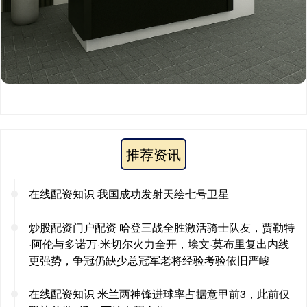
推荐资讯
在线配资知识 我国成功发射天绘七号卫星
炒股配资门户配资 哈登三战全胜激活骑士队友，贾勒特
·阿伦与多诺万·米切尔火力全开，埃文·莫布里复出内线
更强势，争冠仍缺少总冠军老将经验考验依旧严峻
在线配资知识 米兰两神锋进球率占据意甲前3，此前仅