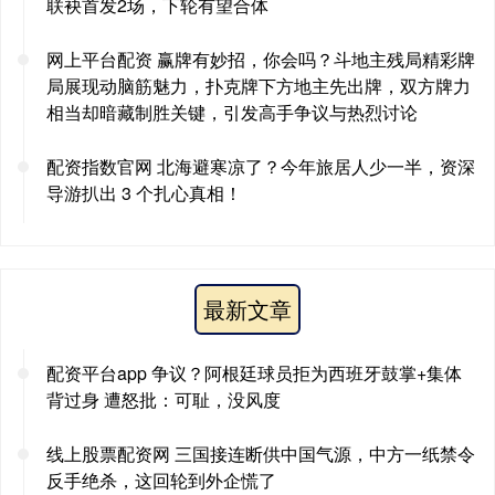
联袂首发2场，下轮有望合体
网上平台配资 赢牌有妙招，你会吗？斗地主残局精彩牌
局展现动脑筋魅力，扑克牌下方地主先出牌，双方牌力
相当却暗藏制胜关键，引发高手争议与热烈讨论
配资指数官网 北海避寒凉了？今年旅居人少一半，资深
导游扒出 3 个扎心真相！
最新文章
配资平台app 争议？阿根廷球员拒为西班牙鼓掌+集体
背过身 遭怒批：可耻，没风度
线上股票配资网 三国接连断供中国气源，中方一纸禁令
反手绝杀，这回轮到外企慌了